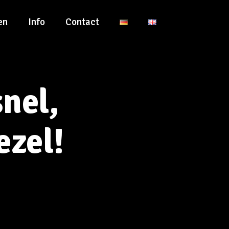
en
Info
Contact
nel,
ezel!