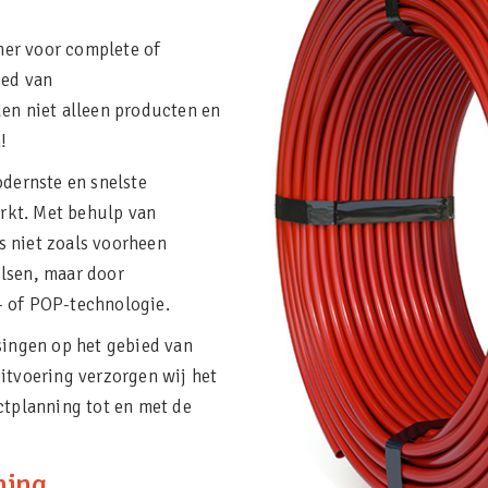
er voor complete of
ied van
den niet alleen producten en
!
odernste en snelste
rkt. Met behulp van
 niet zoals voorheen
lsen, maar door
- of POP-technologie.
singen op het gebied van
itvoering verzorgen wij het
ctplanning tot en met de
ning