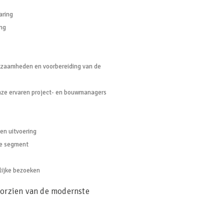
aring
ing
kzaamheden en voorbereiding van de
ze ervaren project- en bouwmanagers
ten uitvoering
che segment
ijke bezoeken
orzien van de modernste