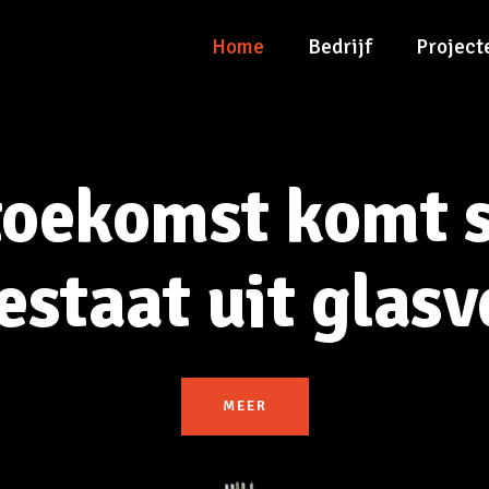
Home
Bedrijf
Project
toekomst komt s
estaat uit glasv
MEER