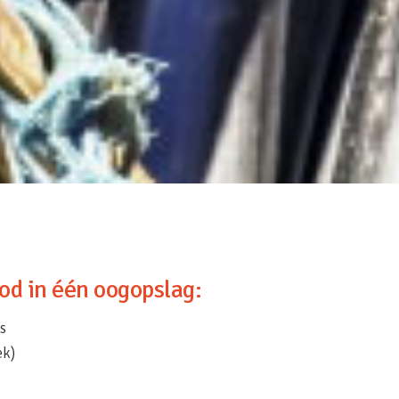
d in één oogopslag:
s
ek)