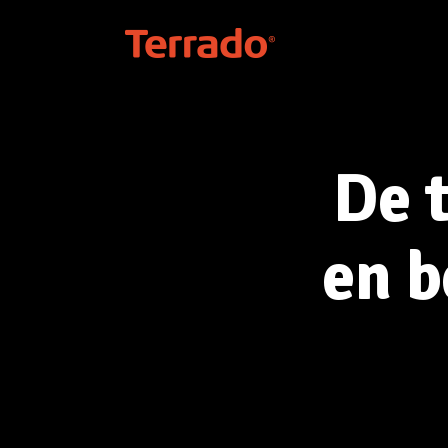
De 
en b